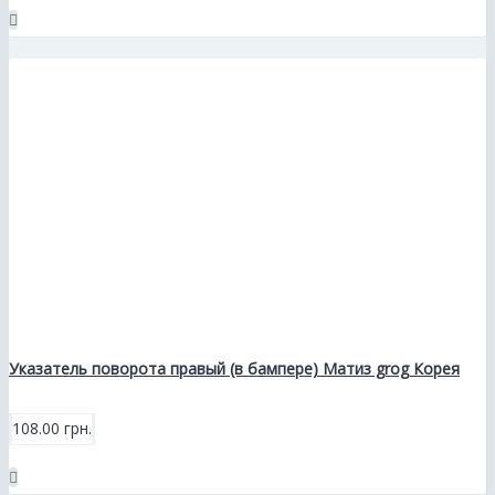
Указатель поворота правый (в бампере) Матиз grog Корея
108.00 грн.