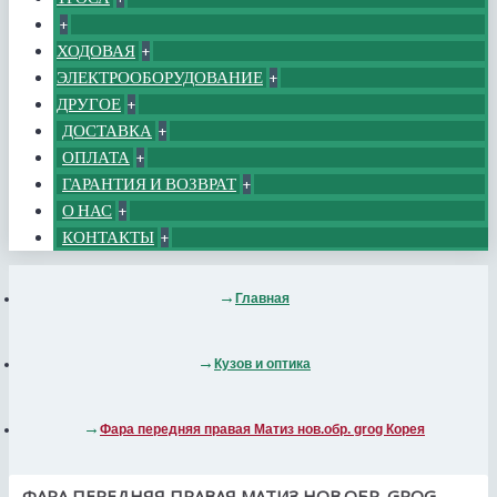
+
ХОДОВАЯ
+
ЭЛЕКТРООБОРУДОВАНИЕ
+
ДРУГОЕ
+
ДОСТАВКА
+
ОПЛАТА
+
ГАРАНТИЯ И ВОЗВРАТ
+
О НАС
+
КОНТАКТЫ
+
Главная
Кузов и оптика
Фара передняя правая Матиз нов.обр. grog Корея
ФАРА ПЕРЕДНЯЯ ПРАВАЯ МАТИЗ НОВ.ОБР. GROG