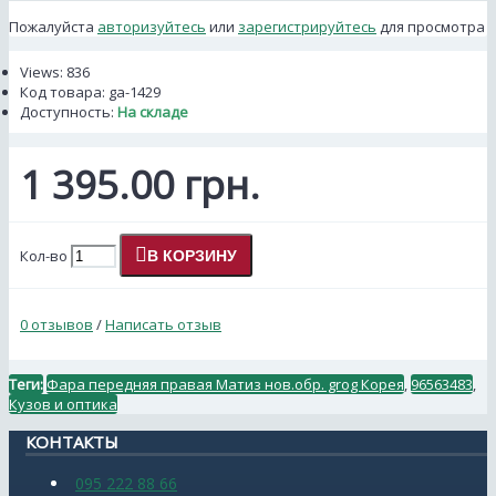
Пожалуйста
авторизуйтесь
или
зарегистрируйтесь
для просмотра
Views: 836
Код товара:
ga-1429
Доступность:
На складе
1 395.00 грн.
Кол-во
В КОРЗИНУ
0 отзывов
/
Написать отзыв
Теги:
Фара передняя правая Матиз нов.обр. grog Корея
,
96563483
,
Кузов и оптика
КОНТАКТЫ
095 222 88 66