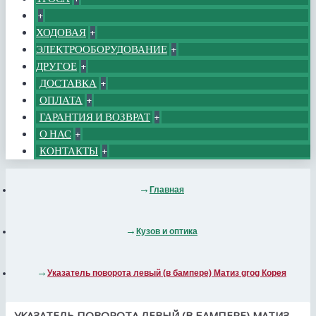
+
ХОДОВАЯ
+
ЭЛЕКТРООБОРУДОВАНИЕ
+
ДРУГОЕ
+
ДОСТАВКА
+
ОПЛАТА
+
ГАРАНТИЯ И ВОЗВРАТ
+
О НАС
+
КОНТАКТЫ
+
Главная
Кузов и оптика
Указатель поворота левый (в бампере) Матиз grog Корея
УКАЗАТЕЛЬ ПОВОРОТА ЛЕВЫЙ (В БАМПЕРЕ) МАТИЗ