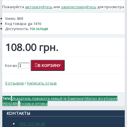
Пожалуйста
авторизуйтесь
или
зарегистрируйтесь
для просмотра
Views: 869
Код товара:
ga-1416
Доступность:
На складе
108.00 грн.
Кол-во
В КОРЗИНУ
0 отзывов
/
Написать отзыв
Теги:
Указатель поворота левый (в бампере) Матиз grog Корея
,
96563486
,
Кузов и оптика
КОНТАКТЫ
095 222 88 66