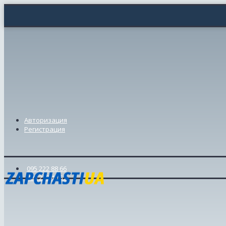
Авторизация
Регистрация
095 222 88 66
098 239 46 57