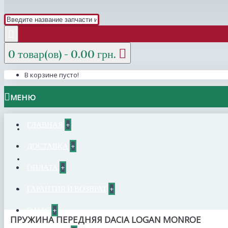
0 товар(ов) - 0.00 грн.
В корзине пусто!
МЕНЮ
ГЛАВНАЯ
+
ДОСТАВКА
+
ОПЛАТА
+
ГАРАНТИЯ И ВОЗВРАТ
+
О НАС
+
ПРУЖИНА ПЕРЕДНЯЯ DACIA LOGAN MONROE