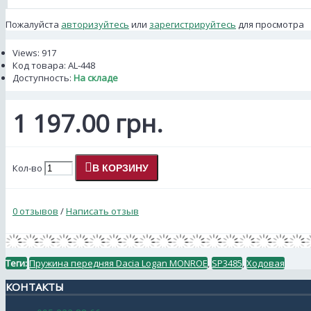
Пожалуйста
авторизуйтесь
или
зарегистрируйтесь
для просмотра
Views: 917
Код товара:
AL-448
Доступность:
На складе
1 197.00 грн.
Кол-во
В КОРЗИНУ
0 отзывов
/
Написать отзыв
Теги:
Пружина передняя Dacia Logan MONROE
,
SP3485
,
Ходовая
КОНТАКТЫ