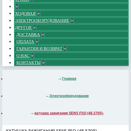
+
ХОДОВАЯ
+
ЭЛЕКТРООБОРУДОВАНИЕ
+
ДРУГОЕ
+
ДОСТАВКА
+
ОПЛАТА
+
ГАРАНТИЯ И ВОЗВРАТ
+
О НАС
+
КОНТАКТЫ
+
Главная
Электрооборудование
катушка зажигания SENS FSO (48.3705)-
КАТУШКА ЗАЖИГАНИЯ SENS FSO (48.3705)-