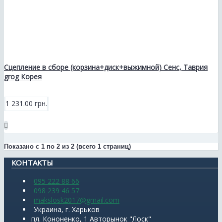
Сцепление в сборе (корзина+диск+выжимной) Сенс, Таврия
grog Корея
1 231.00 грн.
Показано с 1 по 2 из 2 (всего 1 страниц)
КОНТАКТЫ
095 222 88 66
098 239 46 57
makslosk2017@gmail.com
Украина, г. Харьков
пл. Кононенко, 1 Авторынок "Лоск"