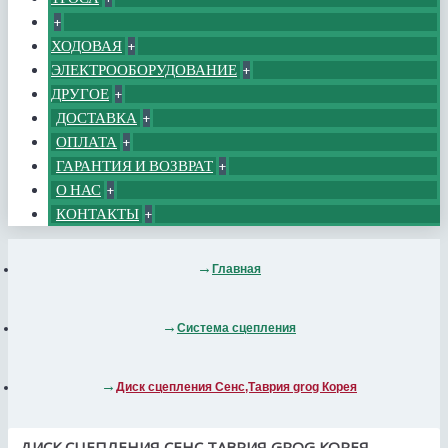
+
ХОДОВАЯ
+
ЭЛЕКТРООБОРУДОВАНИЕ
+
ДРУГОЕ
+
ДОСТАВКА
+
ОПЛАТА
+
ГАРАНТИЯ И ВОЗВРАТ
+
О НАС
+
КОНТАКТЫ
+
Главная
Система сцепления
Диск сцепления Сенс,Таврия grog Корея
ДИСК СЦЕПЛЕНИЯ СЕНС,ТАВРИЯ GROG КОРЕЯ