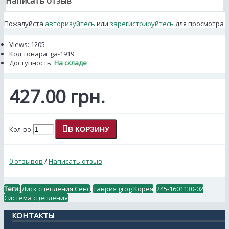
Написать отзыв
Пожалуйста
авторизуйтесь
или
зарегистрируйтесь
для просмотра
Views: 1205
Код товара:
ga-1919
Доступность:
На складе
427.00 грн.
Кол-во
В КОРЗИНУ
0 отзывов
/
Написать отзыв
Теги:
Диск сцепления Сенс
,
Таврия grog Корея
,
245-1601130-02
,
Система сцепления
КОНТАКТЫ