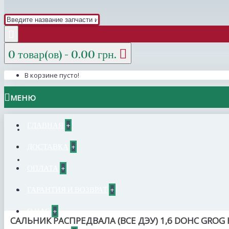
0 товар(ов) - 0.00 грн.
В корзине пусто!
МЕНЮ
ГЛАВНАЯ
+
ДОСТАВКА
+
ОПЛАТА
+
ГАРАНТИЯ И ВОЗВРАТ
+
О НАС
+
САЛЬНИК РАСПРЕДВАЛА (ВСЕ ДЭУ) 1,6 DOHC GROG