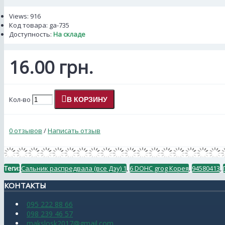
Views: 916
Код товара:
ga-735
Доступность:
На складе
16.00 грн.
Кол-во
В КОРЗИНУ
0 отзывов
/
Написать отзыв
Теги:
Сальник распредвала (все Дэу) 1
,
6 DOHC grog Корея
,
94580413
,
КОНТАКТЫ
095 222 88 66
098 239 46 57
makslosk2017@gmail.com