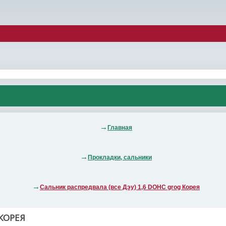
Главная
Прокладки, сальники
Сальник распредвала (все Дэу) 1,6 DOHC grog Корея
 КОРЕЯ