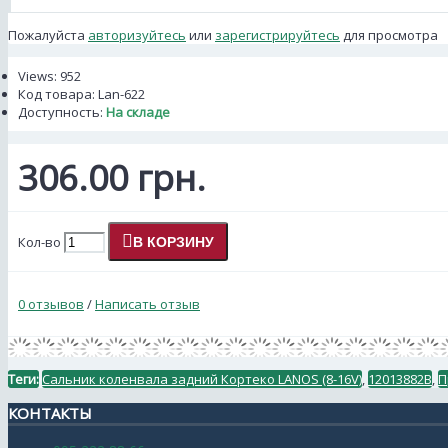
Пожалуйста
авторизуйтесь
или
зарегистрируйтесь
для просмотра
Views: 952
Код товара:
Lan-622
Доступность:
На складе
306.00 грн.
Кол-во
В КОРЗИНУ
0 отзывов
/
Написать отзыв
Теги:
Сальник коленвала задний Кортеко LANOS (8-16V)
,
12013882B
,
П
КОНТАКТЫ