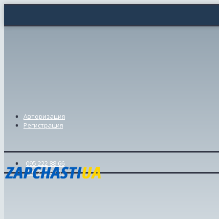
Авторизация
Регистрация
095 222 88 66
098 239 46 57