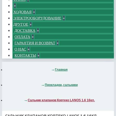
+
ХОДОВАЯ
+
ЭЛЕКТРООБОРУДОВАНИЕ
+
ДРУГОЕ
+
ДОСТАВКА
+
ОПЛАТА
+
ГАРАНТИЯ И ВОЗВРАТ
+
О НАС
+
КОНТАКТЫ
+
Главная
Прокладки, сальники
Сальник клапанов Кортеко LANOS 1.6 16кл.
САЛЬНИК КЛАПАНОВ КОРТЕКО LANOS 1.6 16КЛ.