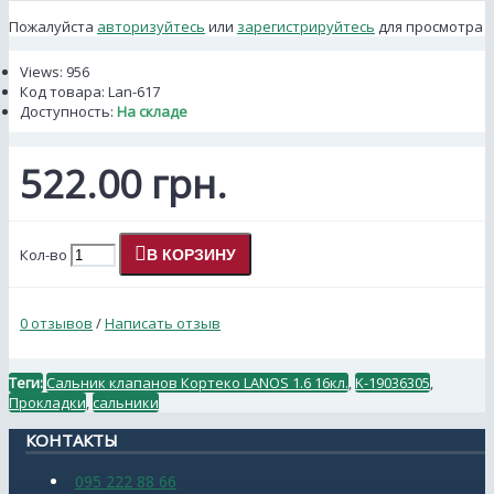
Пожалуйста
авторизуйтесь
или
зарегистрируйтесь
для просмотра
Views: 956
Код товара:
Lan-617
Доступность:
На складе
522.00 грн.
Кол-во
В КОРЗИНУ
0 отзывов
/
Написать отзыв
Теги:
Сальник клапанов Кортеко LANOS 1.6 16кл.
,
K-19036305
,
Прокладки
,
сальники
КОНТАКТЫ
095 222 88 66