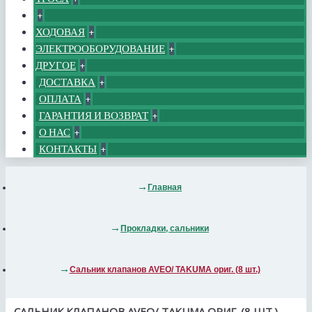
+
ХОДОВАЯ
+
ЭЛЕКТРООБОРУДОВАНИЕ
+
ДРУГОЕ
+
ДОСТАВКА
+
ОПЛАТА
+
ГАРАНТИЯ И ВОЗВРАТ
+
О НАС
+
КОНТАКТЫ
+
Главная
Прокладки, сальники
Сальник клапанов AVEO/ TAKUMA ориг. (8 шт.)
САЛЬНИК КЛАПАНОВ AVEO/ TAKUMA ОРИГ. (8 ШТ.)