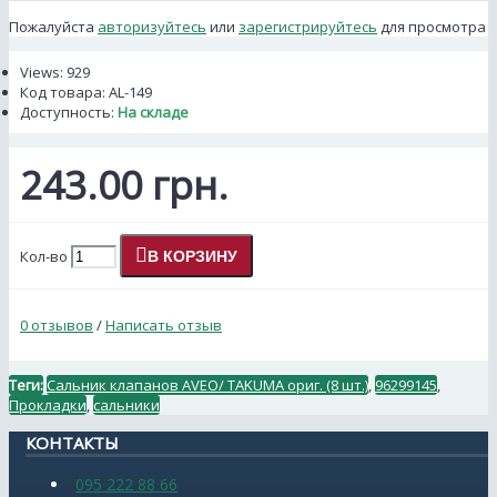
Пожалуйста
авторизуйтесь
или
зарегистрируйтесь
для просмотра
Views: 929
Код товара:
AL-149
Доступность:
На складе
243.00 грн.
Кол-во
В КОРЗИНУ
0 отзывов
/
Написать отзыв
Теги:
Сальник клапанов AVEO/ TAKUMA ориг. (8 шт.)
,
96299145
,
Прокладки
,
сальники
КОНТАКТЫ
095 222 88 66