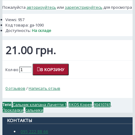
Пожалуйста
авторизуйтесь
или
зарегистрируйтесь
для просмотра
Views: 957
Код товара:
ga-1090
Доступность:
На складе
21.00 грн.
Кол-во
В КОРЗИНУ
0 отзывов
/
Написать отзыв
Теги:
Сальник клапана Лачетти 1
,
8 KOS Корея
,
90410741
,
Прокладки
,
сальники
КОНТАКТЫ
095 222 88 66