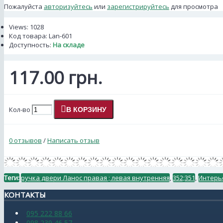
Пожалуйста
авторизуйтесь
или
зарегистрируйтесь
для просмотра
Views: 1028
Код товара:
Lan-601
Доступность:
На складе
117.00 грн.
Кол-во
В КОРЗИНУ
0 отзывов
/
Написать отзыв
Теги:
ручка двери Ланос правая ; левая внутренняя
,
352;351
,
Интерь
КОНТАКТЫ
095 222 88 66
098 239 46 57