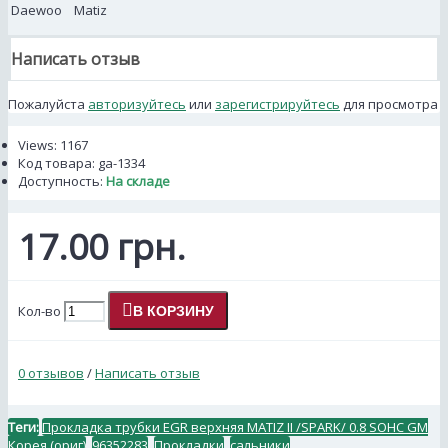
Daewoo
Matiz
Написать отзыв
Пожалуйста
авторизуйтесь
или
зарегистрируйтесь
для просмотра
Views: 1167
Код товара:
ga-1334
Доступность:
На складе
17.00 грн.
Кол-во
В КОРЗИНУ
0 отзывов
/
Написать отзыв
Теги:
Прокладка трубки EGR верхняя MATIZ II /SPARK/ 0.8 SOHC GM
Корея (ориг)
,
96352283
,
Прокладки
,
сальники