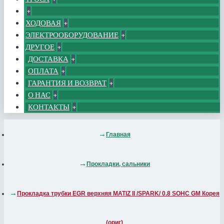
+
ХОДОВАЯ
+
ЭЛЕКТРООБОРУДОВАНИЕ
+
ДРУГОЕ
+
ДОСТАВКА
+
ОПЛАТА
+
ГАРАНТИЯ И ВОЗВРАТ
+
О НАС
+
КОНТАКТЫ
+
Главная
Прокладки, сальники
Прокладка трубки EGR верхняя MATIZ II /SPARK/ 0.8 SOHC GM Корея
(ориг)