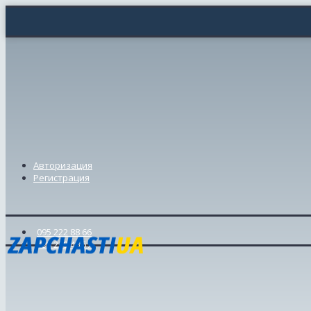
Авторизация
Регистрация
095 222 88 66
098 239 46 57