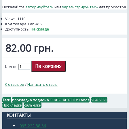
Пожалуйста
авторизуйтесь
или
зарегистрируйтесь
для просмотра
Views: 1110
Код товара:
Lan-415
Доступность:
На складе
82.00 грн.
Кол-во
В КОРЗИНУ
0 отзывов
/
Написать отзыв
Теги:
прокладка поддона ''CRB'-CAPAUTO' Lanos
,
90409693
,
Прокладки
,
сальники
КОНТАКТЫ
095 222 88 66