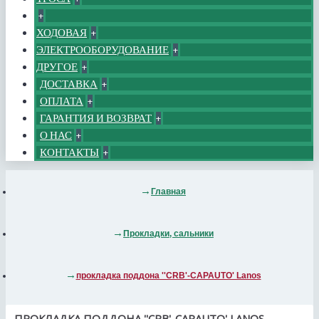
+
ХОДОВАЯ
+
ЭЛЕКТРООБОРУДОВАНИЕ
+
ДРУГОЕ
+
ДОСТАВКА
+
ОПЛАТА
+
ГАРАНТИЯ И ВОЗВРАТ
+
О НАС
+
КОНТАКТЫ
+
Главная
Прокладки, сальники
прокладка поддона ''CRB'-CAPAUTO' Lanos
ПРОКЛАДКА ПОДДОНА ''CRB'-CAPAUTO' LANOS