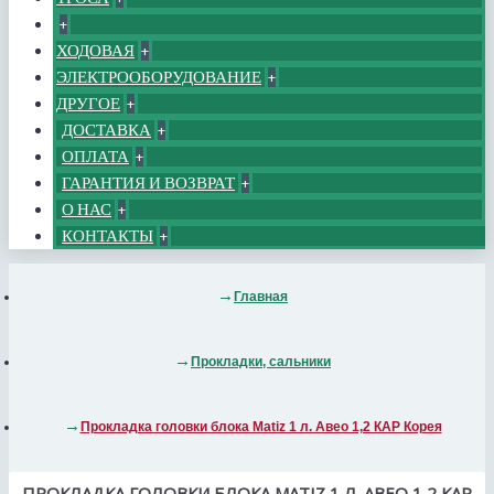
+
ХОДОВАЯ
+
ЭЛЕКТРООБОРУДОВАНИЕ
+
ДРУГОЕ
+
ДОСТАВКА
+
ОПЛАТА
+
ГАРАНТИЯ И ВОЗВРАТ
+
О НАС
+
КОНТАКТЫ
+
Главная
Прокладки, сальники
Прокладка головки блока Matiz 1 л. Авео 1,2 КАР Корея
ПРОКЛАДКА ГОЛОВКИ БЛОКА MATIZ 1 Л. АВЕО 1,2 КАР