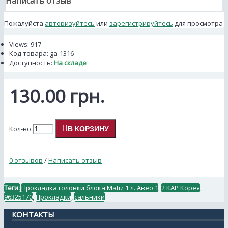
Написать отзыв
Пожалуйста
авторизуйтесь
или
зарегистрируйтесь
для просмотра
Views: 917
Код товара:
ga-1316
Доступность:
На складе
130.00 грн.
Кол-во
В КОРЗИНУ
0 отзывов
/
Написать отзыв
Теги:
Прокладка головки блока Matiz 1 л. Авео 1
,
2 КАР Корея
,
96325170
,
Прокладки
,
сальники
КОНТАКТЫ