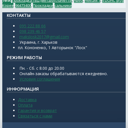
Теги:
Прокладка ГБЦ (металл) Лачетти
,
Авео
,
Нексия 1
,
6 DOHC grog
Корея
,
96473400
,
Прокладки
,
сальники
КОНТАКТЫ
095 222 88 66
098 239 46 57
makslosk2017@gmail.com
Украина, г. Харьков
пл. Кононенко, 1 Авторынок "Лоск"
РЕЖИМ РАБОТЫ
Пн. - Сб. с 8.00 до 20.00
Онлайн-заказы обрабатываются ежедневно.
Условия соглашения
ИНФОРМАЦИЯ
Доставка
Оплата
Гарантия и возврат
Связаться с нами