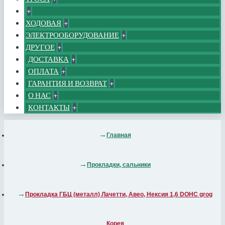
+
ХОДОВАЯ
+
ЭЛЕКТРООБОРУДОВАНИЕ
+
ДРУГОЕ
+
ДОСТАВКА
+
ОПЛАТА
+
ГАРАНТИЯ И ВОЗВРАТ
+
О НАС
+
КОНТАКТЫ
+
Главная
Прокладки, сальники
Прокладка ГБЦ (металл) Лачетти, Авео, Нексия 1,6 DOHC grog
Корея