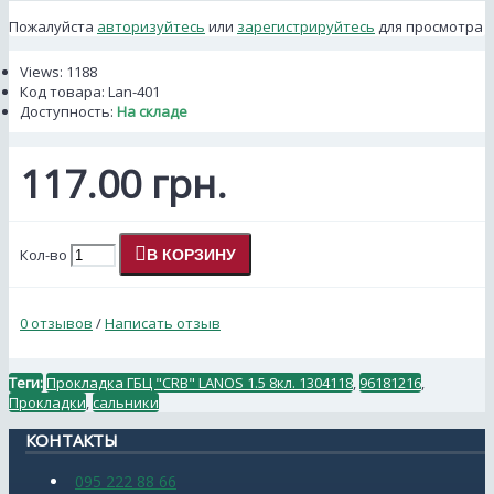
Пожалуйста
авторизуйтесь
или
зарегистрируйтесь
для просмотра
Views: 1188
Код товара:
Lan-401
Доступность:
На складе
117.00 грн.
Кол-во
В КОРЗИНУ
0 отзывов
/
Написать отзыв
Теги:
Прокладка ГБЦ "CRB" LANOS 1.5 8кл. 1304118
,
96181216
,
Прокладки
,
сальники
КОНТАКТЫ
095 222 88 66