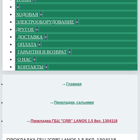
+
ХОДОВАЯ
+
ЭЛЕКТРООБОРУДОВАНИЕ
+
ДРУГОЕ
+
ДОСТАВКА
+
ОПЛАТА
+
ГАРАНТИЯ И ВОЗВРАТ
+
О НАС
+
КОНТАКТЫ
+
Главная
Прокладки, сальники
Прокладка ГБЦ "CRB" LANOS 1.5 8кл. 1304118
ПРОКЛАДКА ГБЦ "CRB" LANOS 1.5 8КЛ. 1304118