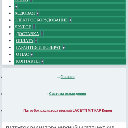
+
ХОДОВАЯ
+
ЭЛЕКТРООБОРУДОВАНИЕ
+
ДРУГОЕ
+
ДОСТАВКА
+
ОПЛАТА
+
ГАРАНТИЯ И ВОЗВРАТ
+
О НАС
+
КОНТАКТЫ
+
Главная
Система охлаждения
Патрубок радиатора нижний LACETTI M/T КАР Корея
ПАТРУБОК РАДИАТОРА НИЖНИЙ LACETTI M/T КАР