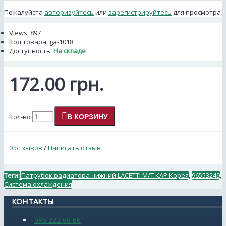
Пожалуйста
авторизуйтесь
или
зарегистрируйтесь
для просмотра
Views: 897
Код товара:
ga-1018
Доступность:
На складе
172.00 грн.
Кол-во
В КОРЗИНУ
0 отзывов
/
Написать отзыв
Теги:
Патрубок радиатора нижний LACETTI M/T КАР Корея
,
96553249
,
Система охлаждения
КОНТАКТЫ
095 222 88 66