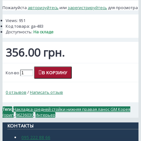
Пожалуйста
авторизуйтесь
или
зарегистрируйтесь
для просмотра
Views: 951
Код товара:
ga-483
Доступность:
На складе
356.00 грн.
Кол-во
В КОРЗИНУ
0 отзывов
/
Написать отзыв
Теги:
Накладка средней стойки нижняя правая ланос GM Корея
(ориг)
,
96236030
,
Интерьер
КОНТАКТЫ
095 222 88 66