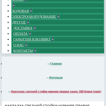
+
ХОДОВАЯ
+
ЭЛЕКТРООБОРУДОВАНИЕ
+
ДРУГОЕ
+
ДОСТАВКА
+
ОПЛАТА
+
ГАРАНТИЯ И ВОЗВРАТ
+
О НАС
+
КОНТАКТЫ
+
Главная
Интерьер
Накладка средней стойки нижняя правая ланос GM Корея (ориг)
НАКЛАДКА СРЕДНЕЙ СТОЙКИ НИЖНЯЯ ПРАВАЯ