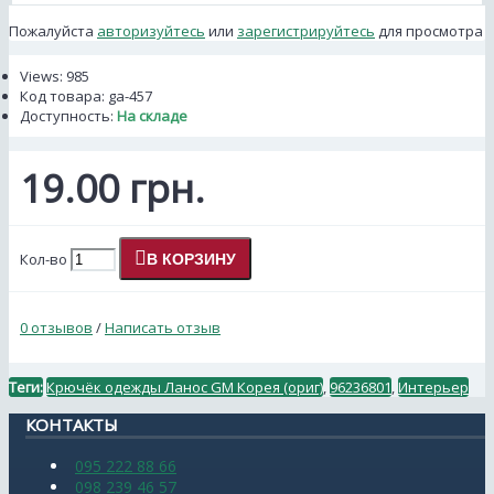
Пожалуйста
авторизуйтесь
или
зарегистрируйтесь
для просмотра
Views: 985
Код товара:
ga-457
Доступность:
На складе
19.00 грн.
Кол-во
В КОРЗИНУ
0 отзывов
/
Написать отзыв
Теги:
Крючёк одежды Ланос GM Корея (ориг)
,
96236801
,
Интерьер
КОНТАКТЫ
095 222 88 66
098 239 46 57