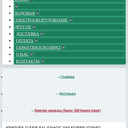
+
ХОДОВАЯ
+
ЭЛЕКТРООБОРУДОВАНИЕ
+
ДРУГОЕ
+
ДОСТАВКА
+
ОПЛАТА
+
ГАРАНТИЯ И ВОЗВРАТ
+
О НАС
+
КОНТАКТЫ
+
Главная
Интерьер
Крючёк одежды Ланос GM Корея (ориг)
КРЮЧЁК ОДЕЖДЫ ЛАНОС GM КОРЕЯ (ОРИГ)