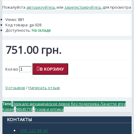
Пожалуйста
авторизуйтесь
или
зарегистрируйтесь
для просмотра
Views: 881
Код товара:
ga-928
Доступность:
На складе
751.00 грн.
Кол-во
В КОРЗИНУ
0 отзывов
/
Написать отзыв
Теги:
Зеркало механическое левое без подогрева Лачетти grog
Корея
,
96545718
,
Кузов и оптика
КОНТАКТЫ
095 222 88 66