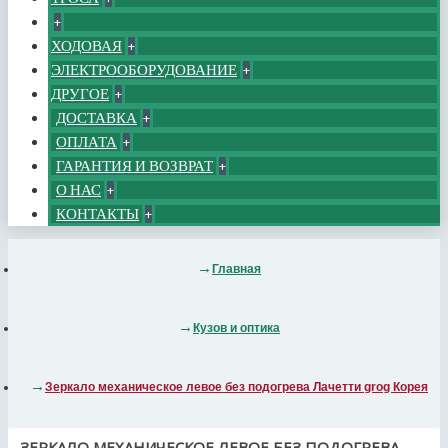
+
ХОДОВАЯ
+
ЭЛЕКТРООБОРУДОВАНИЕ
+
ДРУГОЕ
+
ДОСТАВКА
+
ОПЛАТА
+
ГАРАНТИЯ И ВОЗВРАТ
+
О НАС
+
КОНТАКТЫ
+
Главная
Кузов и оптика
Зеркало механическое левое без подогрева Лачетти grog Корея
ЗЕРКАЛО МЕХАНИЧЕСКОЕ ЛЕВОЕ БЕЗ ПОДОГРЕВА