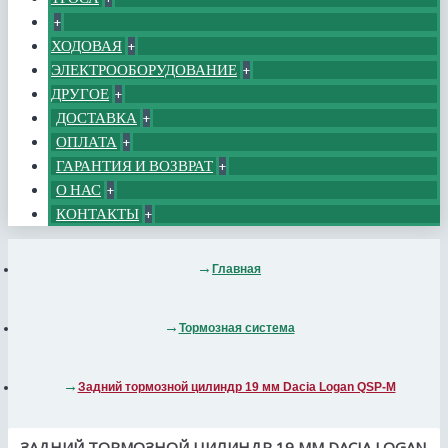
+
ХОДОВАЯ
+
ЭЛЕКТРООБОРУДОВАНИЕ
+
ДРУГОЕ
+
ДОСТАВКА
+
ОПЛАТА
+
ГАРАНТИЯ И ВОЗВРАТ
+
О НАС
+
КОНТАКТЫ
+
Главная
Тормозная система
Задний тормозной цилиндр 19 мм Dacia Logan QSP-M
ЗАДНИЙ ТОРМОЗНОЙ ЦИЛИНДР 19 ММ DACIA LOGAN