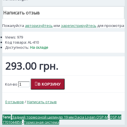
Написать отзыв
Пожалуйста
авторизуйтесь
или
зарегистрируйтесь
для просмотра
Views: 979
Код товара:
AL-410
Доступность:
На складе
293.00 грн.
Кол-во
В КОРЗИНУ
0 отзывов
/
Написать отзыв
Теги:
Задний тормозной цилиндр 19 мм Dacia Logan QSP-M
,
QSP-M
7701044850
,
Тормозная система