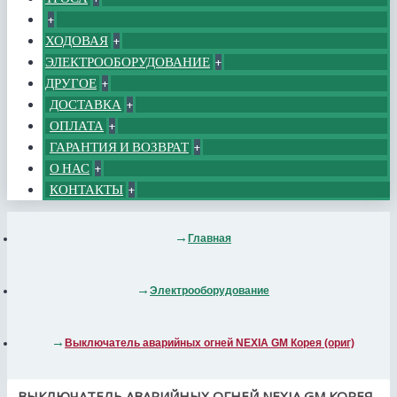
+
ХОДОВАЯ
+
ЭЛЕКТРООБОРУДОВАНИЕ
+
ДРУГОЕ
+
ДОСТАВКА
+
ОПЛАТА
+
ГАРАНТИЯ И ВОЗВРАТ
+
О НАС
+
КОНТАКТЫ
+
Главная
Электрооборудование
Выключатель аварийных огней NEXIA GM Корея (ориг)
ВЫКЛЮЧАТЕЛЬ АВАРИЙНЫХ ОГНЕЙ NEXIA GM КОРЕЯ