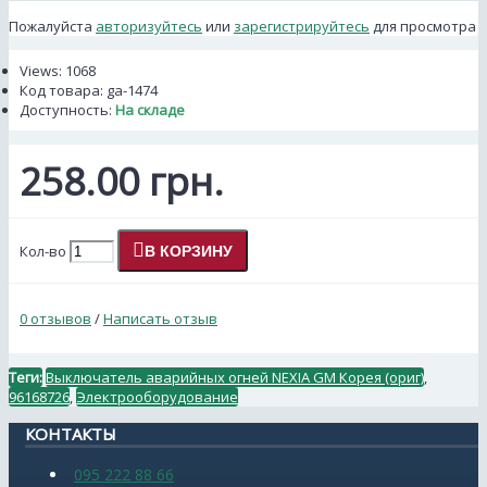
Пожалуйста
авторизуйтесь
или
зарегистрируйтесь
для просмотра
Views: 1068
Код товара:
ga-1474
Доступность:
На складе
258.00 грн.
Кол-во
В КОРЗИНУ
0 отзывов
/
Написать отзыв
Теги:
Выключатель аварийных огней NEXIA GM Корея (ориг)
,
96168726
,
Электрооборудование
КОНТАКТЫ
095 222 88 66