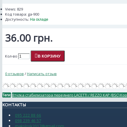
Views: 829
Код товара:
ga-900
Доступность:
На складе
36.00 грн.
Кол-во
В КОРЗИНУ
0 отзывов
/
Написать отзыв
Теги:
Втулка стабилизатора переднего LACETTI / REZZO КАР (BSC) Ко
КОНТАКТЫ
095 222 88 66
098 239 46 57
makslosk2017@gmail.com