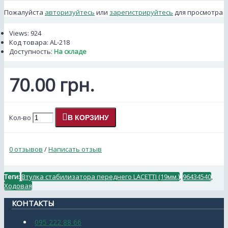
Пожалуйста
авторизуйтесь
или
зарегистрируйтесь
для просмотра
Views: 924
Код товара:
AL-218
Доступность:
На складе
70.00 грн.
Кол-во
В КОРЗИНУ
0 отзывов
/
Написать отзыв
Теги:
Втулка стабилизатора переднего LACETTI (19мм.)
,
96434540
,
Ходовая
КОНТАКТЫ
095 222 88 66