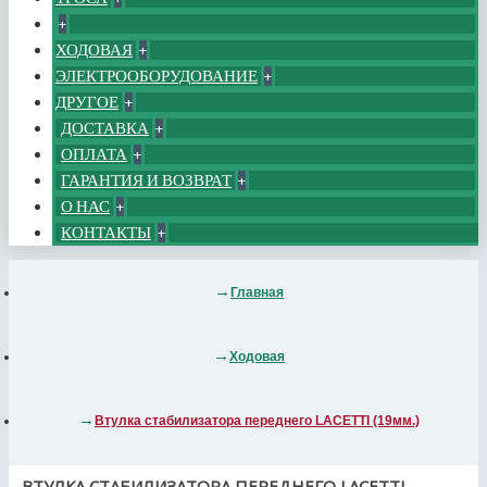
+
ХОДОВАЯ
+
ЭЛЕКТРООБОРУДОВАНИЕ
+
ДРУГОЕ
+
ДОСТАВКА
+
ОПЛАТА
+
ГАРАНТИЯ И ВОЗВРАТ
+
О НАС
+
КОНТАКТЫ
+
Главная
Ходовая
Втулка стабилизатора переднего LACETTI (19мм.)
ВТУЛКА СТАБИЛИЗАТОРА ПЕРЕДНЕГО LACETTI