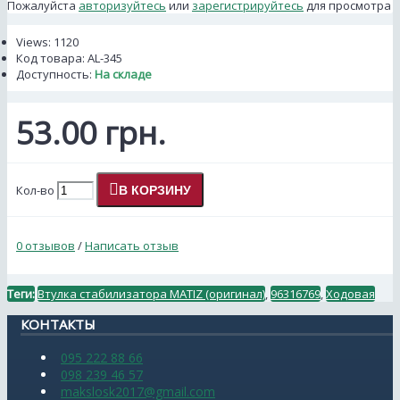
Пожалуйста
авторизуйтесь
или
зарегистрируйтесь
для просмотра
Views: 1120
Код товара:
AL-345
Доступность:
На складе
53.00 грн.
Кол-во
В КОРЗИНУ
0 отзывов
/
Написать отзыв
Теги:
Втулка стабилизатора MATIZ (оригинал)
,
96316769
,
Ходовая
КОНТАКТЫ
095 222 88 66
098 239 46 57
makslosk2017@gmail.com