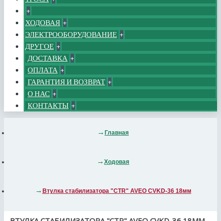
+
ХОДОВАЯ
+
ЭЛЕКТРООБОРУДОВАНИЕ
+
ДРУГОЕ
+
ДОСТАВКА
+
ОПЛАТА
+
ГАРАНТИЯ И ВОЗВРАТ
+
О НАС
+
КОНТАКТЫ
+
Главная
Ходовая
Втулка стабилизатора "CTR" AVEO CVKD-36 18мм
ВТУЛКА СТАБИЛИЗАТОРА "CTR" AVEO CVKD-36 18ММ