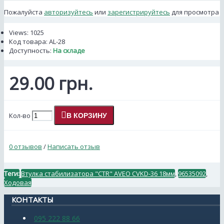
Пожалуйста
авторизуйтесь
или
зарегистрируйтесь
для просмотра
Views: 1025
Код товара:
AL-28
Доступность:
На складе
29.00 грн.
Кол-во
В КОРЗИНУ
0 отзывов
/
Написать отзыв
Теги:
Втулка стабилизатора "CTR" AVEO CVKD-36 18мм
,
96535092
,
Ходовая
КОНТАКТЫ
095 222 88 66