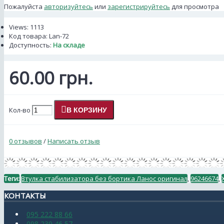
Пожалуйста
авторизуйтесь
или
зарегистрируйтесь
для просмотра
Views: 1113
Код товара:
Lan-72
Доступность:
На складе
60.00 грн.
Кол-во
В КОРЗИНУ
0 отзывов
/
Написать отзыв
Теги:
Втулка стабилизатора без бортика Ланос оригинал
,
96246674
,
КОНТАКТЫ
095 222 88 66
098 239 46 57