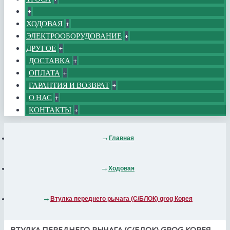
+
ХОДОВАЯ
+
ЭЛЕКТРООБОРУДОВАНИЕ
+
ДРУГОЕ
+
ДОСТАВКА
+
ОПЛАТА
+
ГАРАНТИЯ И ВОЗВРАТ
+
О НАС
+
КОНТАКТЫ
+
Главная
Ходовая
Втулка переднего рычага (С/БЛОК) grog Корея
ВТУЛКА ПЕРЕДНЕГО РЫЧАГА (С/БЛОК) GROG КОРЕЯ