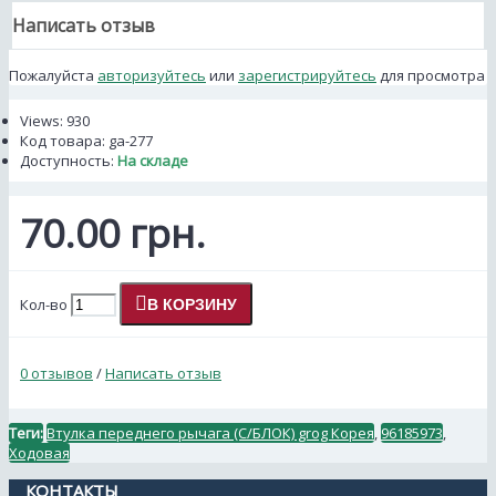
Написать отзыв
Пожалуйста
авторизуйтесь
или
зарегистрируйтесь
для просмотра
Views: 930
Код товара:
ga-277
Доступность:
На складе
70.00 грн.
Кол-во
В КОРЗИНУ
0 отзывов
/
Написать отзыв
Теги:
Втулка переднего рычага (С/БЛОК) grog Корея
,
96185973
,
Ходовая
КОНТАКТЫ