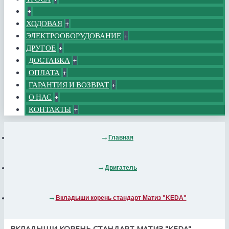
+
ХОДОВАЯ
+
ЭЛЕКТРООБОРУДОВАНИЕ
+
ДРУГОЕ
+
ДОСТАВКА
+
ОПЛАТА
+
ГАРАНТИЯ И ВОЗВРАТ
+
О НАС
+
КОНТАКТЫ
+
Главная
Двигатель
Вкладыши корень стандарт Матиз "KEDA"
ВКЛАДЫШИ КОРЕНЬ СТАНДАРТ МАТИЗ "KEDA"