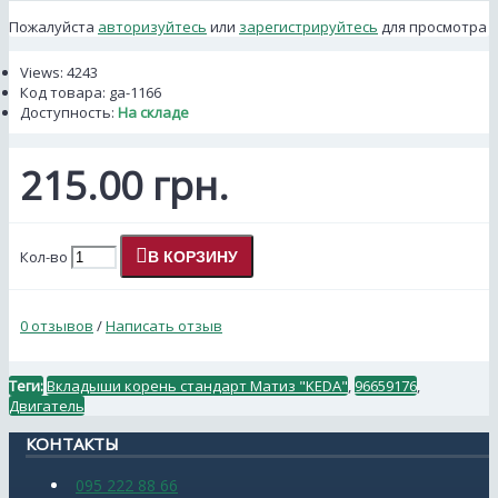
Пожалуйста
авторизуйтесь
или
зарегистрируйтесь
для просмотра
Views: 4243
Код товара:
ga-1166
Доступность:
На складе
215.00 грн.
Кол-во
В КОРЗИНУ
0 отзывов
/
Написать отзыв
Теги:
Вкладыши корень стандарт Матиз "KEDA"
,
96659176
,
Двигатель
КОНТАКТЫ
095 222 88 66