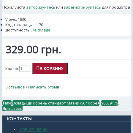
Пожалуйста
авторизуйтесь
или
зарегистрируйтесь
для просмотра
Views: 1830
Код товара:
ga-1170
Доступность:
На складе
329.00 грн.
Кол-во
В КОРЗИНУ
0 отзывов
/
Написать отзыв
Теги:
Вкладыши корень стандарт Матиз КАР Корея
,
96659176
,
Двигатель
КОНТАКТЫ
095 222 88 66