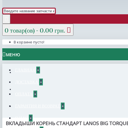
0 товар(ов) - 0.00 грн.
В корзине пусто!
МЕНЮ
ГЛАВНАЯ
+
ДОСТАВКА
+
ОПЛАТА
+
ГАРАНТИЯ И ВОЗВРАТ
+
О НАС
+
ВКЛАДЫШИ КОРЕНЬ СТАНДАРТ LANOS BIG TORQUE