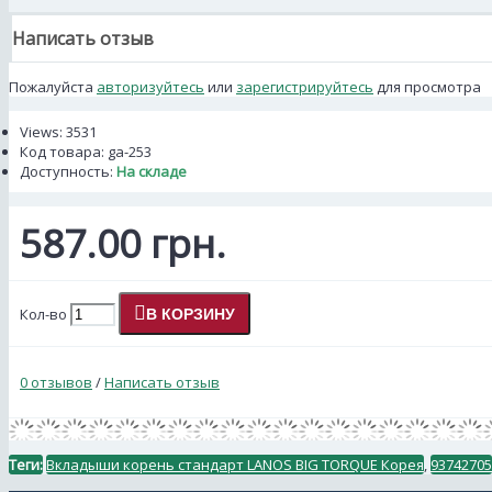
Написать отзыв
Пожалуйста
авторизуйтесь
или
зарегистрируйтесь
для просмотра
Views: 3531
Код товара:
ga-253
Доступность:
На складе
587.00 грн.
Кол-во
В КОРЗИНУ
0 отзывов
/
Написать отзыв
Теги:
Вкладыши корень стандарт LANOS BIG TORQUE Корея
,
93742705