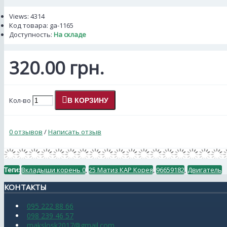
Views: 4314
Код товара:
ga-1165
Доступность:
На складе
320.00 грн.
Кол-во
В КОРЗИНУ
0 отзывов
/
Написать отзыв
Теги:
Вкладыши корень 0
,
25 Матиз КАР Корея
,
96659182
,
Двигатель
КОНТАКТЫ
095 222 88 66
098 239 46 57
makslosk2017@gmail.com