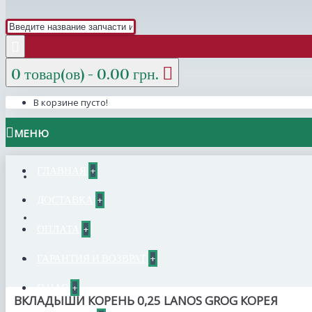
0 товар(ов) - 0.00 грн.
В корзине пусто!
МЕНЮ
ГЛАВНАЯ
+
ДОСТАВКА
+
ОПЛАТА
+
ГАРАНТИЯ И ВОЗВРАТ
+
О НАС
+
ВКЛАДЫШИ КОРЕНЬ 0,25 LANOS GROG КОРЕЯ