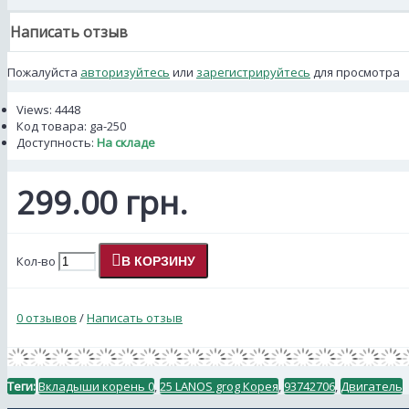
Написать отзыв
Пожалуйста
авторизуйтесь
или
зарегистрируйтесь
для просмотра
Views: 4448
Код товара:
ga-250
Доступность:
На складе
299.00 грн.
Кол-во
В КОРЗИНУ
0 отзывов
/
Написать отзыв
Теги:
Вкладыши корень 0
,
25 LANOS grog Корея
,
93742706
,
Двигатель