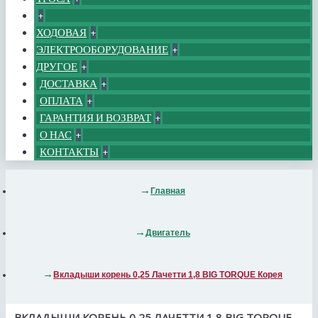
+
ХОДОВАЯ
+
ЭЛЕКТРООБОРУДОВАНИЕ
+
ДРУГОЕ
+
ДОСТАВКА
+
ОПЛАТА
+
ГАРАНТИЯ И ВОЗВРАТ
+
О НАС
+
КОНТАКТЫ
+
Главная
Двигатель
Вкладыши корень 0,25 Лачетти 1,8 BIG TORQUE Корея
ВКЛАДЫШИ КОРЕНЬ 0,25 ЛАЧЕТТИ 1,8 BIG TORQUE