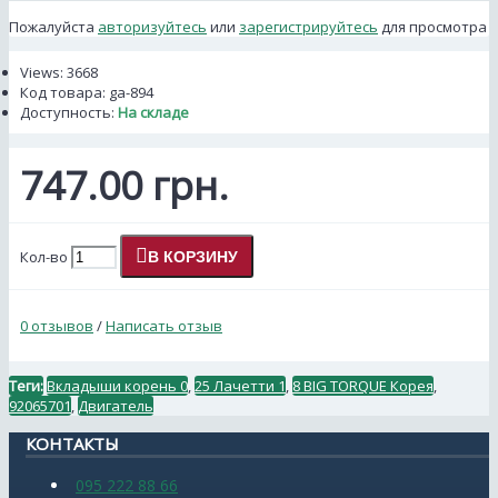
Пожалуйста
авторизуйтесь
или
зарегистрируйтесь
для просмотра
Views: 3668
Код товара:
ga-894
Доступность:
На складе
747.00 грн.
Кол-во
В КОРЗИНУ
0 отзывов
/
Написать отзыв
Теги:
Вкладыши корень 0
,
25 Лачетти 1
,
8 BIG TORQUE Корея
,
92065701
,
Двигатель
КОНТАКТЫ
095 222 88 66