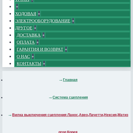
+
ХОДОВАЯ
+
ЭЛЕКТРООБОРУДОВАНИЕ
+
ДРУГОЕ
+
ДОСТАВКА
+
ОПЛАТА
+
ГАРАНТИЯ И ВОЗВРАТ
+
О НАС
+
КОНТАКТЫ
+
Главная
Система сцепления
Вилка выключения сцепления Ланос,Авео,Лачетти,Нексия,Матиз
grog Корея