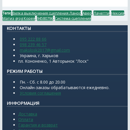
Теги:
Вилка выключения сцепления Ланос
,
Авео
,
Лачетти
,
Нексия
,
Матиз grog Корея
,
94580796
,
Система сцепления
КОНТАКТЫ
095 222 88 66
098 239 46 57
makslosk2017@gmail.com
Украина, г. Харьков
пл. Кононенко, 1 Авторынок "Лоск"
РЕЖИМ РАБОТЫ
Пн. - Сб. с 8.00 до 20.00
Онлайн-заказы обрабатываются ежедневно.
Условия соглашения
ИНФОРМАЦИЯ
Доставка
Оплата
Гарантия и возврат