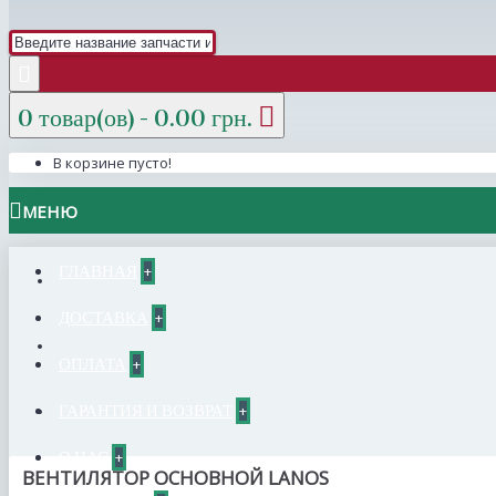
0 товар(ов) - 0.00 грн.
В корзине пусто!
МЕНЮ
ГЛАВНАЯ
+
ДОСТАВКА
+
ОПЛАТА
+
ГАРАНТИЯ И ВОЗВРАТ
+
О НАС
+
ВЕНТИЛЯТОР ОСНОВНОЙ LANOS