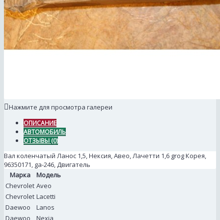
Нажмите для просмотра галереи
ОПИСАНИЕ
АВТОМОБИЛЬ
ОТЗЫВЫ (0)
Вал коленчатый Ланос 1,5, Нексия, Авео, Лачетти 1,6 grog Корея,
96350171, ga-246, Двигатель
Марка
Модель
Chevrolet
Aveo
Chevrolet
Lacetti
Daewoo
Lanos
Daewoo
Nexia