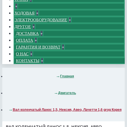
+
ХОДОВАЯ
+
ЭЛЕКТРООБОРУДОВАНИЕ
+
ДРУГОЕ
+
ДОСТАВКА
+
ОПЛАТА
+
ГАРАНТИЯ И ВОЗВРАТ
+
О НАС
+
КОНТАКТЫ
+
Главная
Двигатель
Вал коленчатый Ланос 1,5, Нексия, Авео, Лачетти 1,6 grog Корея
ВАЛ КОЛЕНЧАТЫЙ ЛАНОС 1,5, НЕКСИЯ, АВЕО,