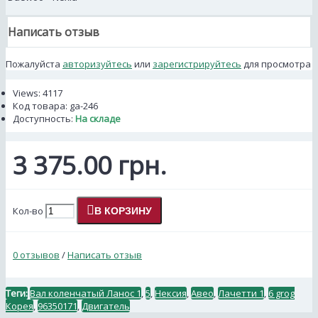
Написать отзыв
Пожалуйста
авторизуйтесь
или
зарегистрируйтесь
для просмотра
Views: 4117
Код товара:
ga-246
Доступность:
На складе
3 375.00 грн.
Кол-во
В КОРЗИНУ
0 отзывов
/
Написать отзыв
Теги:
Вал коленчатый Ланос 1
,
5
,
Нексия
,
Авео
,
Лачетти 1
,
6 grog
Корея
,
96350171
,
Двигатель