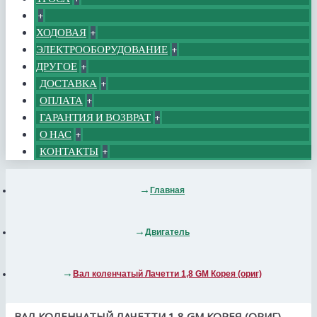
+
ХОДОВАЯ
+
ЭЛЕКТРООБОРУДОВАНИЕ
+
ДРУГОЕ
+
ДОСТАВКА
+
ОПЛАТА
+
ГАРАНТИЯ И ВОЗВРАТ
+
О НАС
+
КОНТАКТЫ
+
Главная
Двигатель
Вал коленчатый Лачетти 1,8 GM Корея (ориг)
ВАЛ КОЛЕНЧАТЫЙ ЛАЧЕТТИ 1,8 GM КОРЕЯ (ОРИГ)