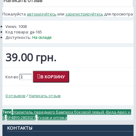
Написать отзыв
Пожалуйста
авторизуйтесь
или
зарегистрируйтесь
для просмотра
Views: 1008
Код товара:
ga-165
Доступность:
На складе
39.00 грн.
Кол-во
В КОРЗИНУ
0 отзывов
/
Написать отзыв
Теги:
Усилитель переднего бампера боковой левый -Вида-Авео х-
б
,
SF48Y0-2803027
,
Кузов и оптика
КОНТАКТЫ