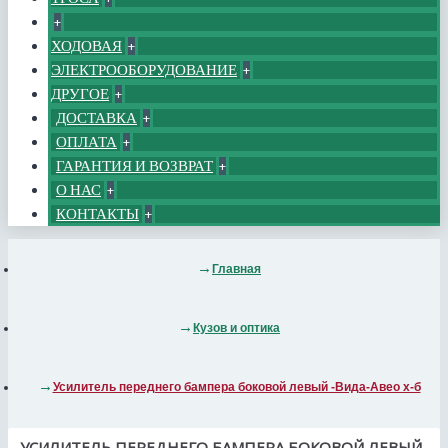
+
ХОДОВАЯ
+
ЭЛЕКТРООБОРУДОВАНИЕ
+
ДРУГОЕ
+
ДОСТАВКА
+
ОПЛАТА
+
ГАРАНТИЯ И ВОЗВРАТ
+
О НАС
+
КОНТАКТЫ
+
Главная
Кузов и оптика
Усилитель переднего бампера боковой левый -Вида-Авео х-б
УСИЛИТЕЛЬ ПЕРЕДНЕГО БАМПЕРА БОКОВОЙ ЛЕВЫЙ