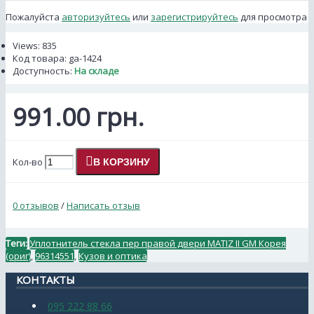
Пожалуйста
авторизуйтесь
или
зарегистрируйтесь
для просмотра
Views: 835
Код товара:
ga-1424
Доступность:
На складе
991.00 грн.
Кол-во
В КОРЗИНУ
0 отзывов
/
Написать отзыв
Теги:
Уплотнитель стекла пер правой двери MATIZ II GM Корея
(ориг)
,
96314551
,
Кузов и оптика
КОНТАКТЫ
095 222 88 66