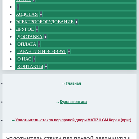
+
ХОДОВАЯ
+
ЭЛЕКТРООБОРУДОВАНИЕ
+
ДРУГОЕ
+
ДОСТАВКА
+
ОПЛАТА
+
ГАРАНТИЯ И ВОЗВРАТ
+
О НАС
+
КОНТАКТЫ
+
Главная
Кузов и оптика
Уплотнитель стекла пер правой двери MATIZ II GM Корея (ориг)
УПЛОТНИТЕЛЬ СТЕКЛА ПЕР ПРАВОЙ ДВЕРИ MATIZ II