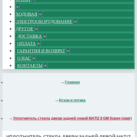
+
ХОДОВАЯ
+
ЭЛЕКТРООБОРУДОВАНИЕ
+
ДРУГОЕ
+
ДОСТАВКА
+
ОПЛАТА
+
ГАРАНТИЯ И ВОЗВРАТ
+
О НАС
+
КОНТАКТЫ
+
Главная
Кузов и оптика
Уплотнитель стекла двери задней левой MATIZ II GM Корея (ориг)
УПЛОТНИТЕЛЬ СТЕКЛА ДВЕРИ ЗАДНЕЙ ЛЕВОЙ MATIZ