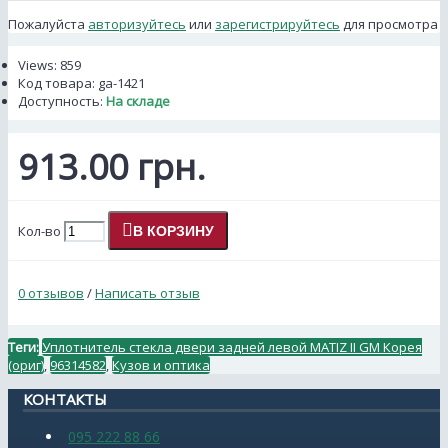
Пожалуйста
авторизуйтесь
или
зарегистрируйтесь
для просмотра
Views: 859
Код товара:
ga-1421
Доступность:
На складе
913.00 грн.
Кол-во
В КОРЗИНУ
0 отзывов
/
Написать отзыв
Теги:
Уплотнитель стекла двери задней левой MATIZ II GM Корея
(ориг)
,
96314582
,
Кузов и оптика
КОНТАКТЫ
095 222 88 66