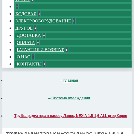
+
ХОДОВАЯ
+
ЭЛЕКТРООБОРУДОВАНИЕ
+
ДРУГОЕ
+
ДОСТАВКА
+
ОПЛАТА
+
ГАРАНТИЯ И ВОЗВРАТ
+
О НАС
+
КОНТАКТЫ
+
Главная
Система охлаждения
Трубка радиатора к насосу Ланос, NEXIA 1,5-1,6 ALL grog Корея
ТРУБКА РАДИАТОРА К НАСОСУ ЛАНОС, NEXIA 1,5-1,6