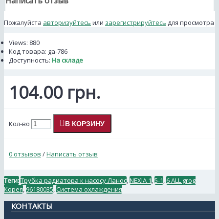
Написать отзыв
Пожалуйста
авторизуйтесь
или
зарегистрируйтесь
для просмотра
Views: 880
Код товара:
ga-786
Доступность:
На складе
104.00 грн.
Кол-во
В КОРЗИНУ
0 отзывов
/
Написать отзыв
Теги:
Трубка радиатора к насосу Ланос
,
NEXIA 1
,
5-1
,
6 ALL grog
Корея
,
96180035
,
Система охлаждения
КОНТАКТЫ