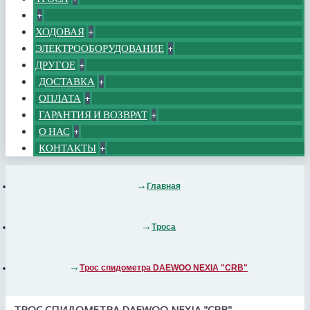
+
ХОДОВАЯ
+
ЭЛЕКТРООБОРУДОВАНИЕ
+
ДРУГОЕ
+
ДОСТАВКА
+
ОПЛАТА
+
ГАРАНТИЯ И ВОЗВРАТ
+
О НАС
+
КОНТАКТЫ
+
Главная
Троса
Трос спидометра DAEWOO NEXIA "CRB"
ТРОС СПИДОМЕТРА DAEWOO NEXIA "CRB"