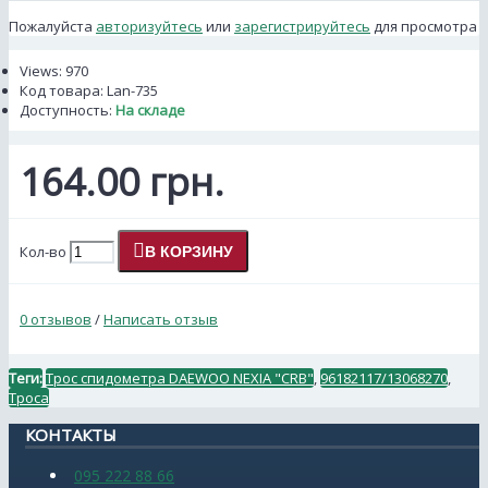
Пожалуйста
авторизуйтесь
или
зарегистрируйтесь
для просмотра
Views: 970
Код товара:
Lan-735
Доступность:
На складе
164.00 грн.
Кол-во
В КОРЗИНУ
0 отзывов
/
Написать отзыв
Теги:
Трос спидометра DAEWOO NEXIA "CRB"
,
96182117/13068270
,
Троса
КОНТАКТЫ
095 222 88 66