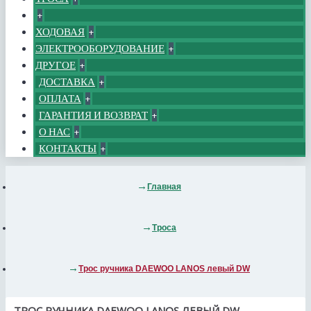
+
ХОДОВАЯ
+
ЭЛЕКТРООБОРУДОВАНИЕ
+
ДРУГОЕ
+
ДОСТАВКА
+
ОПЛАТА
+
ГАРАНТИЯ И ВОЗВРАТ
+
О НАС
+
КОНТАКТЫ
+
Главная
Троса
Трос ручника DAEWOO LANOS левый DW
ТРОС РУЧНИКА DAEWOO LANOS ЛЕВЫЙ DW