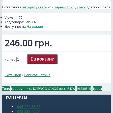
Пожалуйста
авторизуйтесь
или
зарегистрируйтесь
для просмотра
Views: 1170
Код товара:
Lan-732
Доступность:
На складе
246.00 грн.
Кол-во
В КОРЗИНУ
0 отзывов
/
Написать отзыв
Теги:
Трос ручника DAEWOO LANOS левый DW
,
96230545
,
Троса
КОНТАКТЫ
095 222 88 66
098 239 46 57