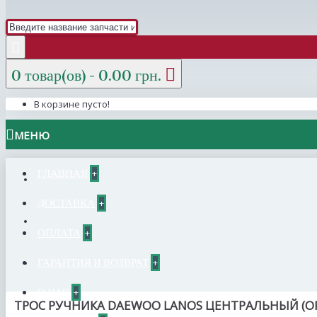
0 товар(ов) - 0.00 грн.
В корзине пусто!
МЕНЮ
ГЛАВНАЯ
+
ДОСТАВКА
+
ОПЛАТА
+
ГАРАНТИЯ И ВОЗВРАТ
+
О НАС
+
ТРОС РУЧНИКА DAEWOO LANOS ЦЕНТРАЛЬНЫЙ (О