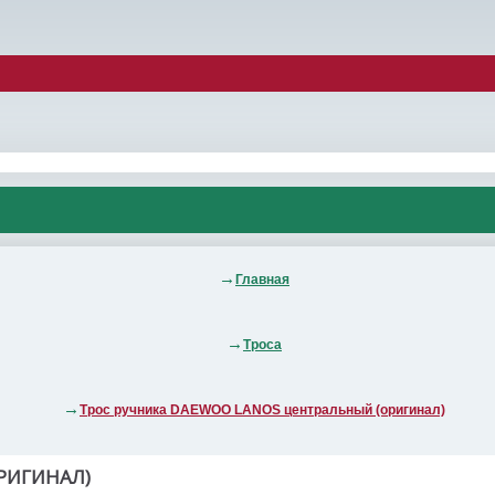
Главная
Троса
Трос ручника DAEWOO LANOS центральный (оригинал)
РИГИНАЛ)