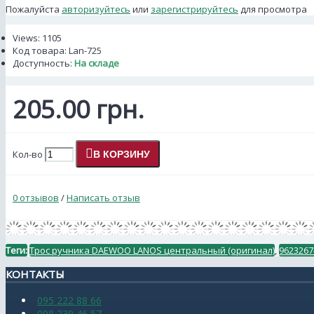
Пожалуйста
авторизуйтесь
или
зарегистрируйтесь
для просмотра
Views: 1105
Код товара:
Lan-725
Доступность:
На складе
205.00 грн.
Кол-во
В КОРЗИНУ
0 отзывов
/
Написать отзыв
Теги:
Трос ручника DAEWOO LANOS центральный (оригинал)
,
9623267
КОНТАКТЫ
095 222 88 66
098 239 46 57