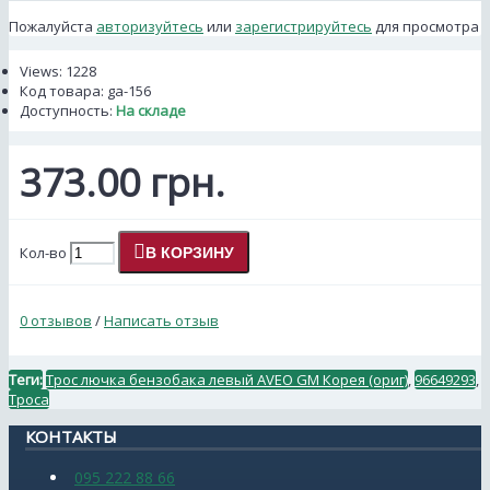
Пожалуйста
авторизуйтесь
или
зарегистрируйтесь
для просмотра
Views: 1228
Код товара:
ga-156
Доступность:
На складе
373.00 грн.
Кол-во
В КОРЗИНУ
0 отзывов
/
Написать отзыв
Теги:
Трос лючка бензобака левый AVEO GM Корея (ориг)
,
96649293
,
Троса
КОНТАКТЫ
095 222 88 66