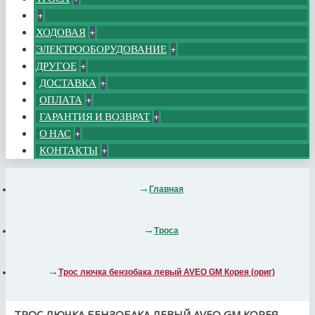
+
ХОДОВАЯ
+
ЭЛЕКТРООБОРУДОВАНИЕ
+
ДРУГОЕ
+
ДОСТАВКА
+
ОПЛАТА
+
ГАРАНТИЯ И ВОЗВРАТ
+
О НАС
+
КОНТАКТЫ
+
Главная
Троса
Трос лючка бензобака левый AVEO GM Корея (ориг)
ТРОС ЛЮЧКА БЕНЗОБАКА ЛЕВЫЙ AVEO GM КОРЕЯ