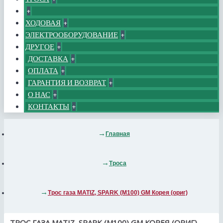
+
ХОДОВАЯ
+
ЭЛЕКТРООБОРУДОВАНИЕ
+
ДРУГОЕ
+
ДОСТАВКА
+
ОПЛАТА
+
ГАРАНТИЯ И ВОЗВРАТ
+
О НАС
+
КОНТАКТЫ
+
Главная
Троса
Трос газа MATIZ, SPARK (M100) GM Корея (ориг)
ТРОС ГАЗА MATIZ, SPARK (M100) GM КОРЕЯ (ОРИГ)