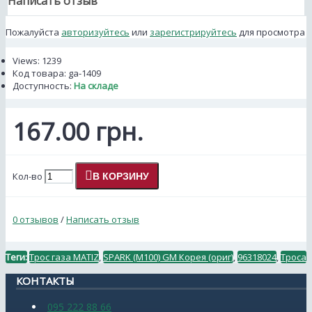
Написать отзыв
Пожалуйста
авторизуйтесь
или
зарегистрируйтесь
для просмотра
Views: 1239
Код товара:
ga-1409
Доступность:
На складе
167.00 грн.
Кол-во
В КОРЗИНУ
0 отзывов
/
Написать отзыв
Теги:
Трос газа MATIZ
,
SPARK (M100) GM Корея (ориг)
,
96318024
,
Троса
КОНТАКТЫ
095 222 88 66